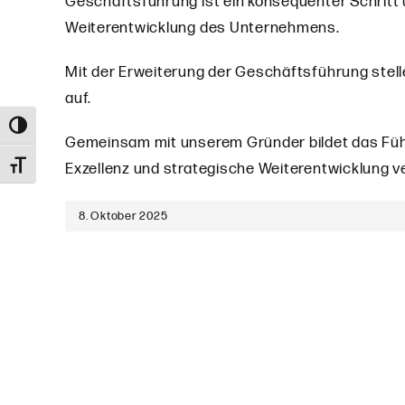
Geschäftsführung ist ein konsequenter Schritt 
Weiterentwicklung des Unternehmens.
Mit der Erweiterung der Geschäftsführung stelle
auf.
Umschalten auf hohe Kontraste
Gemeinsam mit unserem Gründer bildet das Führu
Exzellenz und strategische Weiterentwicklung ve
Schrift vergrößern
8. Oktober 2025