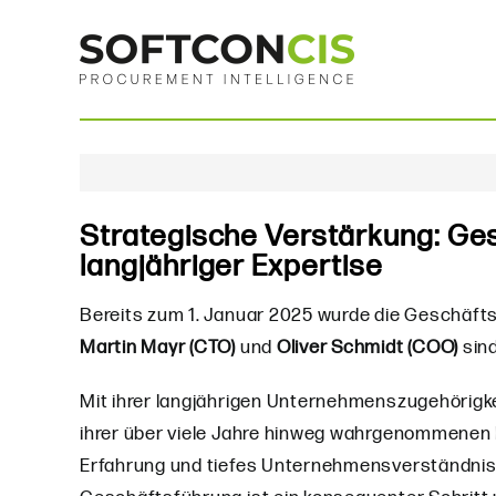
Zum
Inhalt
springen
Strategische Verstärkung: Ge
langjähriger Expertise
Bereits zum 1. Januar 2025 wurde die Geschäft
Martin Mayr (CTO)
und
Oliver Schmidt (COO)
sind
Mit ihrer langjährigen Unternehmenszugehörigkei
ihrer über viele Jahre hinweg wahrgenommene
Erfahrung und tiefes Unternehmensverständnis in