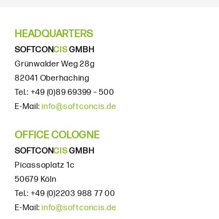
HEADQUARTERS
SOFTCON
CIS
GMBH
Grünwalder Weg 28g
82041 Oberhaching
Tel.: +49 (0)89 69399 – 500
E-Mail:
info@softconcis.de
OFFICE COLOGNE
SOFTCON
CIS
GMBH
Picassoplatz 1c
50679 Köln
Tel.: +49 (0)2203 988 77 00
E-Mail:
info@softconcis.de