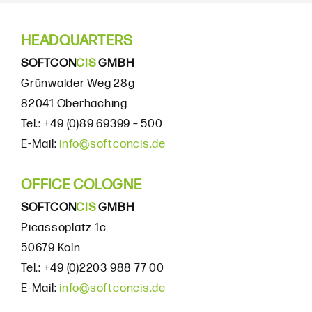
HEADQUARTERS
SOFTCON
CIS
GMBH
Grünwalder Weg 28g
82041 Oberhaching
Tel.: +49 (0)89 69399 – 500
E-Mail:
info@softconcis.de
OFFICE COLOGNE
SOFTCON
CIS
GMBH
Picassoplatz 1c
50679 Köln
Tel.: +49 (0)2203 988 77 00
E-Mail:
info@softconcis.de