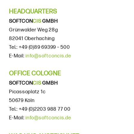
HEADQUARTERS
SOFTCON
CIS
GMBH
Grünwalder Weg 28g
82041 Oberhaching
Tel.: +49 (0)89 69399 – 500
E-Mail:
info@softconcis.de
OFFICE COLOGNE
SOFTCON
CIS
GMBH
Picassoplatz 1c
50679 Köln
Tel.: +49 (0)2203 988 77 00
E-Mail:
info@softconcis.de