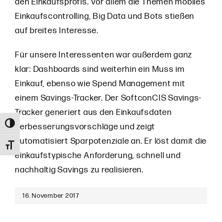
den Einkaufsprofis. Vor allem die Themen mobiles
Einkaufscontrolling, Big Data und Bots stießen
auf breites Interesse.
Für unsere Interessenten war außerdem ganz
klar: Dashboards sind weiterhin ein Muss im
Einkauf, ebenso wie Spend Management mit
einem Savings-Tracker. Der SoftconCIS Savings-
Tracker generiert aus den Einkaufsdaten
Umschalten auf hohe Kontraste
Verbesserungsvorschläge und zeigt
automatisiert Sparpotenziale an. Er löst damit die
Schrift vergrößern
einkaufstypische Anforderung, schnell und
nachhaltig Savings zu realisieren.
16. November 2017