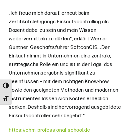
„Ich freue mich darauf, erneut beim
Zertifikatslehrgangs Einkaufscontrolling als
Dozent dabei zu sein und mein Wissen
weitervermitteln zu dürfen“, erklärt Werner
Güntner, Geschäftsführer SoftconCIS. „Der
Einkauf nimmt in Unternehmen eine zentrale,
strategische Rolle ein und ist in der Lage, das
Unternehmensergebnis signifikant zu
beeinflussen – mit dem richtigen Know-how
Umschalten auf hohe Kontraste
sowie den geeigneten Methoden und modernen
Instrumenten lassen sich Kosten erheblich
Schrift vergrößern
senken. Deshalb sind hervorragend ausgebildete
Einkaufscontroller sehr begehrt.“
https://ohm-professional-school.de